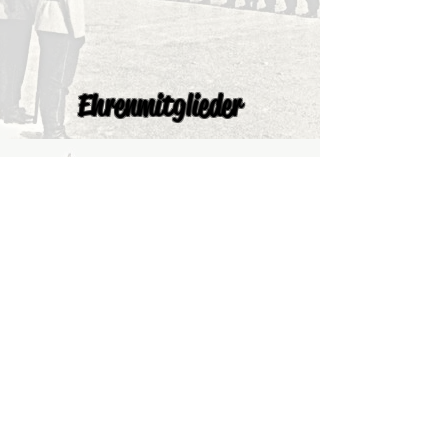
Ehrenmitglieder
Kredel Norbert
Schuster Jürgen
Dötzer Bruno
Zimmermann Wilhelm