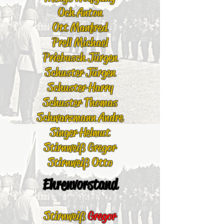
Och Anton
Ott Manfred
Prell Michael
Priebusch Jürgen
Schuster Jürgen
Schuster Harry
Schuster Thomas
Schwarzmann Andre
Singer Helmut
Stirnweiß Gregor
Stirnweiß Otto
Ehrenvorstand
Stirnweiß
Gregor